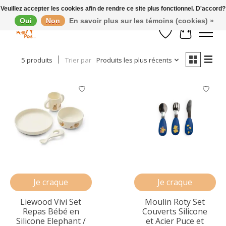
Veuillez accepter les cookies afin de rendre ce site plus fonctionnel. D'accord?
Oui
Non
En savoir plus sur les témoins (cookies) »
Afficher les filtres
Liste de souhaits
Panier
5 produits
Trier par
Produits les plus récents
Je craque
Je craque
Liewood Vivi Set
Moulin Roty Set
Repas Bébé en
Couverts Silicone
Silicone Elephant /
et Acier Puce et