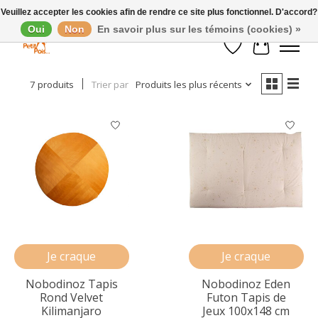
Veuillez accepter les cookies afin de rendre ce site plus fonctionnel. D'accord?
Oui
Non
En savoir plus sur les témoins (cookies) »
Afficher les filtres
Liste de souhaits
Panier
7 produits
Trier par
Produits les plus récents
Je craque
Je craque
Nobodinoz Tapis
Nobodinoz Eden
Rond Velvet
Futon Tapis de
Kilimanjaro
Jeux 100x148 cm