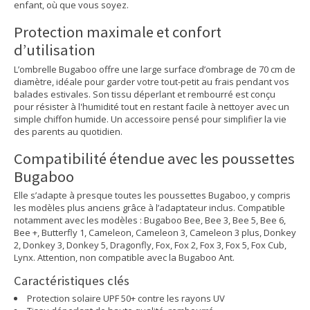
enfant, où que vous soyez.
Protection maximale et confort
d’utilisation
L’ombrelle Bugaboo offre une large surface d’ombrage de 70 cm de
diamètre, idéale pour garder votre tout-petit au frais pendant vos
balades estivales. Son tissu déperlant et rembourré est conçu
pour résister à l'humidité tout en restant facile à nettoyer avec un
simple chiffon humide. Un accessoire pensé pour simplifier la vie
des parents au quotidien.
Compatibilité étendue avec les poussettes
Bugaboo
Elle s’adapte à presque toutes les poussettes Bugaboo, y compris
les modèles plus anciens grâce à l’adaptateur inclus. Compatible
notamment avec les modèles : Bugaboo Bee, Bee 3, Bee 5, Bee 6,
Bee +, Butterfly 1, Cameleon, Cameleon 3, Cameleon 3 plus, Donkey
2, Donkey 3, Donkey 5, Dragonfly, Fox, Fox 2, Fox 3, Fox 5, Fox Cub,
Lynx. Attention, non compatible avec la Bugaboo Ant.
Caractéristiques clés
Protection solaire UPF 50+ contre les rayons UV