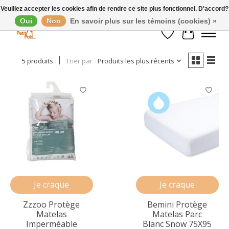
Veuillez accepter les cookies afin de rendre ce site plus fonctionnel. D'accord?
Oui
Non
En savoir plus sur les témoins (cookies) »
Afficher les filtres
Liste de souhaits
Panier
5 produits
Trier par
Produits les plus récents
Je craque
Je craque
Zzzoo Protège
Bemini Protège
Matelas
Matelas Parc
Imperméable
Blanc Snow 75X95